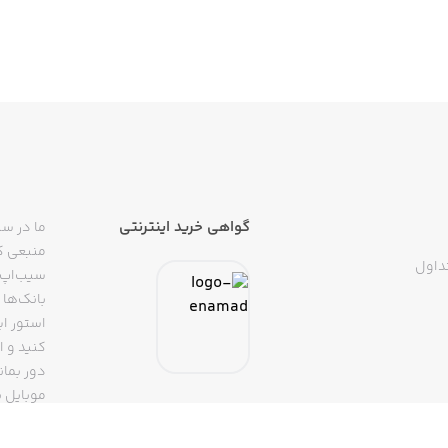
گواهی خرید اینترنتی
ما در سی
منبعی کا
داول
سیب‌اپ م
بانک‌ها 
استور ای
دور بمان
موبایل ب
(روبیکا، 
تپسی، آ