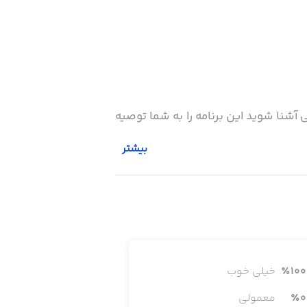
 آشنا شوید این برنامه را به شما توصیه
بیشتر
100
٪
خیلی خوب
0
٪
معمولی