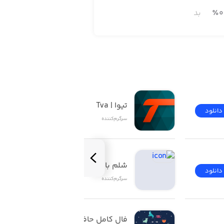
0
٪
بد
تیوا | Tva
دانلود
دانلود
سرگرم‌کننده
شلم باز | ShelemBaz
دانلود
دانلود
سرگرم‌کننده
فال کامل حافظ تاروت 