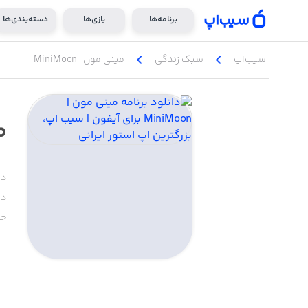
برنامه‌ها
بازی‌ها
دسته‌بندی‌ها
chevron_left
chevron_left
سیب‌اپ
سبک زندگی
مینی مون | MiniMoon
می
دس
دا
حج