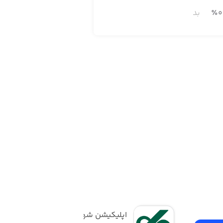
0
٪
بد
اپلیکیشن شهروندی 