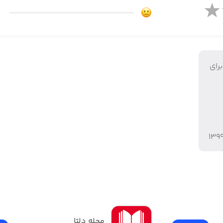
رای
۱۳۹
مجله دلتا