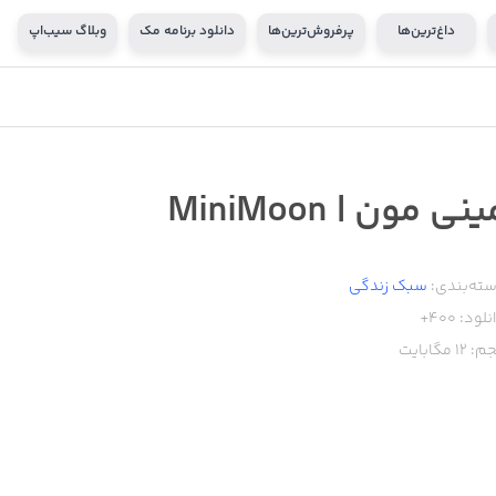
داغ‌ترین‌ها
پرفروش‌ترین‌ها
دانلود برنامه مک
وبلاگ سیب‌اپ
نی مون | MiniMoon
ته‌بندی:
سبک زندگی
نلود:
400+
م:
12
مگابایت