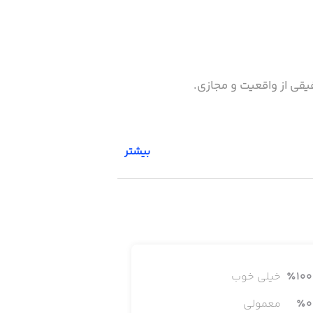
یقی از واقعیت و مجازی.
بیشتر
100
٪
خیلی خوب
0
٪
معمولی