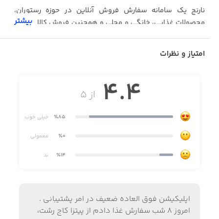
نارنج یک سامانه سفارش فروش آنلاین در حوزه رستوران،
بیشتر
محصولات غذایی، خانگی و محلی و همچنین فروش کالا و لوازم
مختلف در استان گیلان با قابلیت ارسال سفارش برای سراسر
کشور می باشد.
امتیاز و نظرات
4.4
از ۵
٪85
خیلی خوب
٪0
معمولی
٪14
بد
اپلیکیشن فوق العاده ضعیف در امر پشتیبانی .
امروز ۸ شب سفارش غذا دادم از پیتزا کاج رشت،