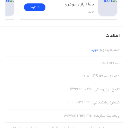
باما | بازار خودرو
دانلود
خرید
اطلاعات
دسته‌بندی
:
خرید
نسخه
:
1.5.1
کمینه نسخه iOS
:
10.0
تاریخ بروزرسانی
:
۱۳۹۹/۰۹/۲۵
شماره پشتیبانی
:
09991134924
وبسایت سازنده
:
www.narenj.me