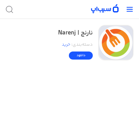
نارنج | Narenj
دسته‌بندی
:
خرید
دانلود