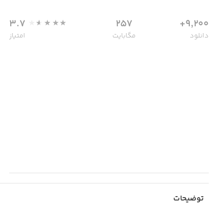
3.7
257
9,200+
دانلود
مگابایت
امتیاز
توضیحات