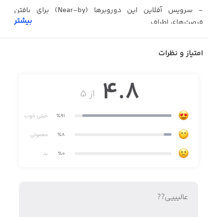
- سرویس آفلاین این ‌دوروبرها (Near-by) برای یافتن
بیشتر
فرصت‌های اطراف
- سرویس مسیریابی حمل ‌و نقل همگانی (اتوبوس)
امتیاز و نظرات
- سرویس مسیریابی خودرو شخصی
4.8
از ۵
٪91
خیلی خوب
٪8
معمولی
٪0
بد
عالیییی??