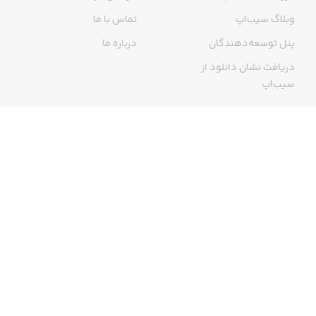
وبلاگ سیب‌اپ
تماس با ما
پنل توسعه‌دهندگان
درباره ما
دریافت نشان دانلود از
سیب‌اپ
گواهی خرید اینترنتی
ما در سیب‌اپ، بزرگ‌ترین و سریع‌ترین اپ استور ایرانی، تلاش می‌کنیم به
منبعی کاملی از اپلیکیشن‌های ایرانی آیفون دسترسی داشته باشید. با