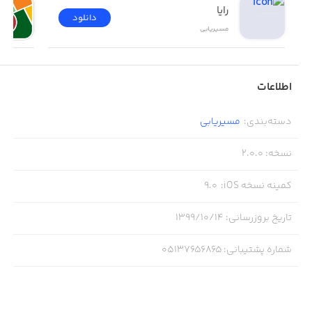
رایا
دانلود
مسیر‌یابی
اطلاعات
دسته‌بندی
:
مسیر‌یابی
نسخه
:
2.0.0
کمینه نسخه iOS
:
9.0
تاریخ بروزرسانی
:
۱۳۹۹/۱۰/۱۴
شماره پشتیبانی
:
05137656865