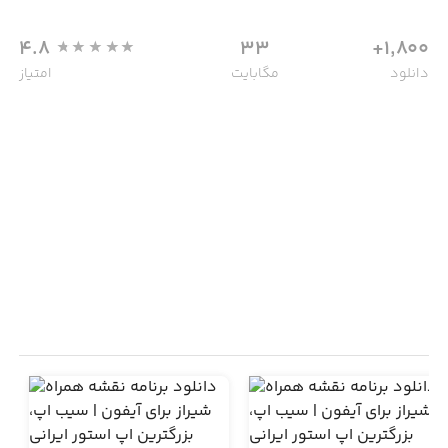
4.8
33
1,800+
دانلود
مگابایت
امتیاز