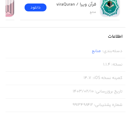
قرآن ویرا / viraQuran
دانلود
منابع
اطلاعات
دسته‌بندی
:
منابع
نسخه
:
1.1.4
کمینه نسخه iOS
:
14.7
تاریخ بروزرسانی
:
۱۴۰۳/۰۲/۱۰
شماره پشتیبانی
:
9913498412