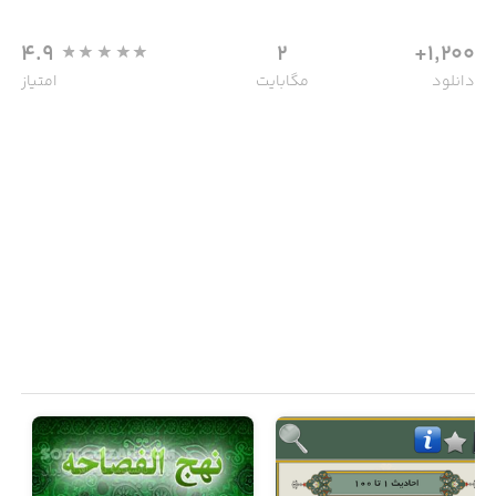
4.9
2
1,200+
دانلود
مگابایت
امتیاز