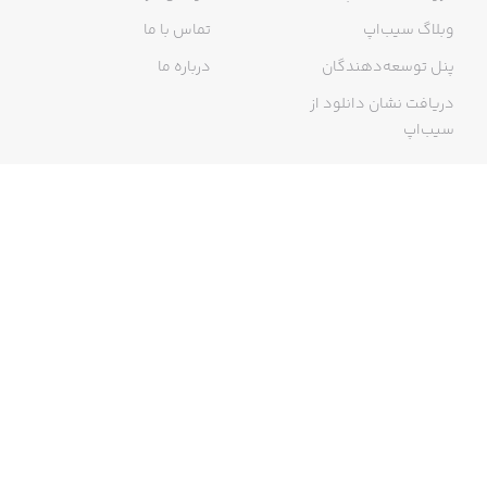
وبلاگ سیب‌اپ
تماس با ما
پنل توسعه‌دهندگان
درباره ما
دریافت نشان دانلود از
سیب‌اپ
گواهی خرید اینترنتی
ما در سیب‌اپ، بزرگ‌ترین و سریع‌ترین اپ استور ایرانی، تلاش می‌کنیم به
منبعی کاملی از اپلیکیشن‌های ایرانی آیفون دسترسی داشته باشید. با