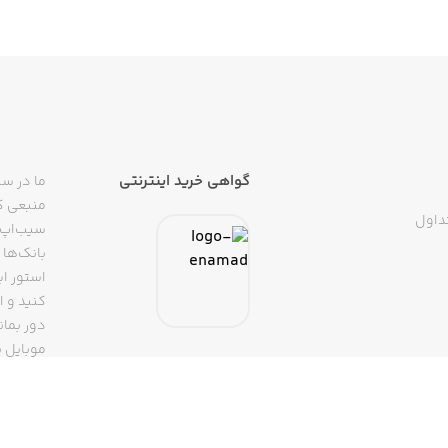
گواهی خرید اینترنتی
ما در سی
منبعی کا
داول
سیب‌اپ م
بانک‌ها 
استور ای
دور بمان
موبایل ب
(روبیکا، 
تپسی، آ
اپلیکیشن
تنها با 