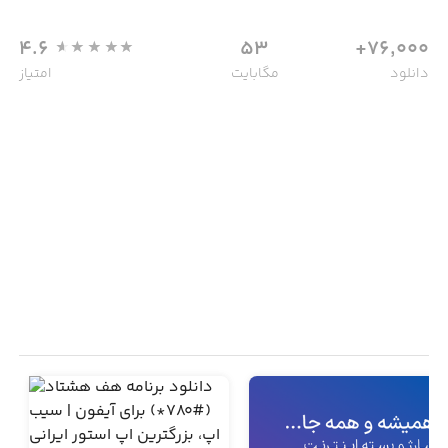
4.6
53
76,000+
دانلود
مگابایت
امتیاز