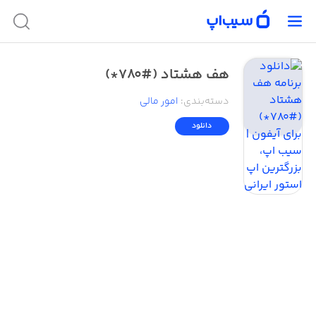
هف هشتاد (#780*)
دسته‌بندی
:
امور ‌مالی
دانلود