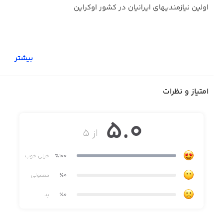
اولین نیازمندیهای ایرانیان در کشور اوکراین
بیشتر
امتیاز و نظرات
5.0
از ۵
٪100
خیلی خوب
٪0
معمولی
٪0
بد