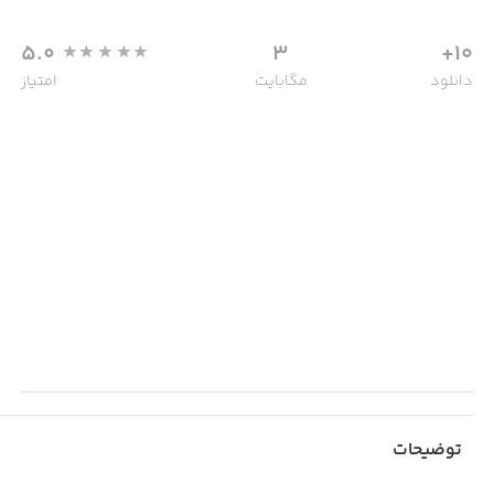
5.0
3
10+
دانلود
مگابایت
امتیاز
توضیحات