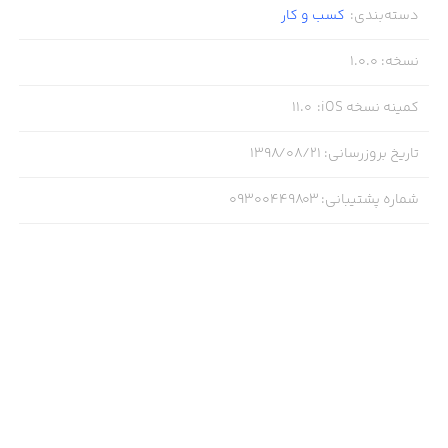
دسته‌بندی
:
کسب‌ و ‌کار
نسخه
:
1.0.0
کمینه نسخه iOS
:
11.0
تاریخ بروزرسانی
:
۱۳۹۸/۰۸/۲۱
شماره پشتیبانی
:
09300449803