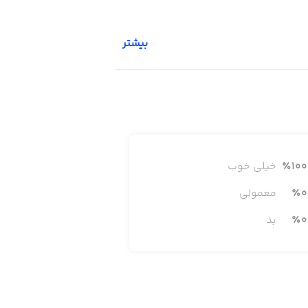
بیشتر
100
٪
خیلی خوب
0
٪
معمولی
0
٪
بد