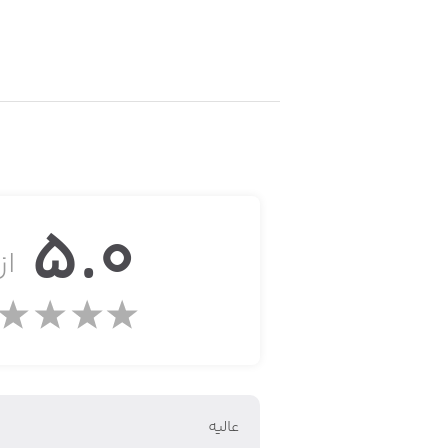
5.0
از 
عاليه