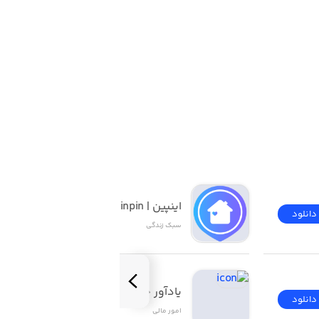
اینپین | inpin
دانلود
دانلود
سبک زندگی
یادآور چک ۲
دانلود
دانلود
امور ‌مالی