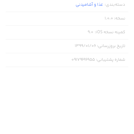
دسته‌بندی
:
غذا و آشامیدنی
وب سایت پیمان بازاربا اهداف زیر اقدام به راه اندازی وب سایت
فروش اینترنتی محصولات و کالاهای مصرفی کرده است:
نسخه
:
1.0.0
کمینه نسخه iOS
:
9.0
فراهم کردن شرایطی آسان و مدرن جهت خرید محصولات و
تاریخ بروزرسانی
:
۱۳۹۹/۰۱/۰۶
کالاهای مصرفی
شماره پشتیبانی
:
09179696955
کاهش زمان دسترسی به فروشگاه محصولات و کالاهای
مصرفی اعتماد سازی نسبت به خرید اینترنتی محصولات و
کالاهای مصرفی
امید است با دستیابی به اهداف فوق، تجربه ای لذت بخش از
خرید را برای شما عزیزان فراهم آوریم.