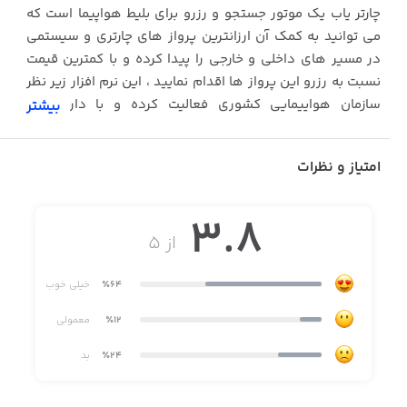
چارتر یاب یک موتور جستجو و رزرو برای بلیط هواپیما است که
می توانید به کمک آن ارزانترین پرواز های چارتری و سیستمی
در مسیر های داخلی و خارجی را پیدا کرده و با کمترین قیمت
نسبت به رزرو این پرواز ها اقدام نمایید ، این نرم افزار زیر نظر
سازمان هواپیمایی کشوری فعالیت کرده و با دارا بودن
بیشتر
پشتیبانی 24 ساعته با خیالی آسوده نسبت به رزرو بلیط خود
اقدام نمایید .
امتیاز و نظرات
3.8
از ۵
٪64
خیلی خوب
٪12
معمولی
٪24
بد