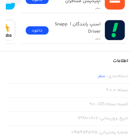
اپلیکیشن مسافران
سفر
اسنپ رانندگان | Snapp 
دانلود
Driver
سفر
اطلاعات
دسته‌بندی
:
سفر
نسخه
:
2.0.0
کمینه نسخه iOS
:
9.0
تاریخ بروزرسانی
:
۱۳۹۸/۰۶/۱۱
شماره پشتیبانی
:
09154545165