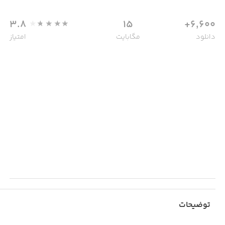
3.8
15
6,600+
دانلود
مگابایت
امتیاز
توضیحات