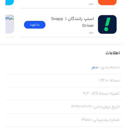
سفر
اسنپ رانندگان | Snapp 
دانلود
Driver
سفر
اطلاعات
دسته‌بندی
:
سفر
نسخه
:
1.92.0
کمینه نسخه iOS
:
9.3
تاریخ بروزرسانی
:
۱۳۹۹/۰۳/۲۱
شماره پشتیبانی
:
1455