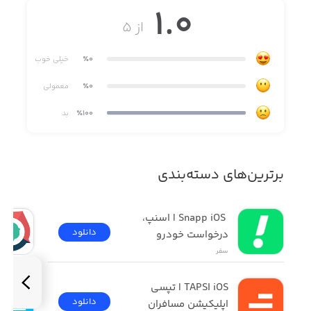
1.0
- نمایش تردد های روزانه
از ۵
٪0
خیلی خوب
- نمایش و مدیریت درخواست ها
٪0
معمولی
٪100
بد
- ثبت بر اساس موقعیت جغرافیایی
برترین‌های دسته‌بندی
 Snapp iOS | اسنپ، 
دانلود
درخواست خودرو
سفر
TAPSI iOS | تپسی 
دانلود
اپلیکیشن مسافران