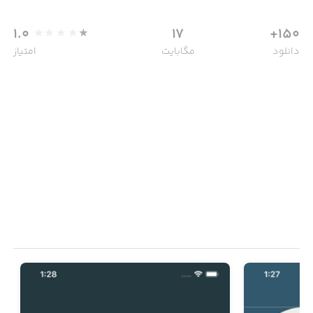
1.0
17
150+
دانلود
مگابایت
امتیاز