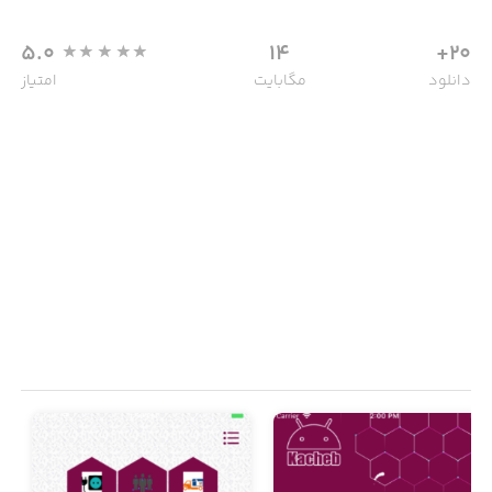
5.0
14
20+
دانلود
مگابایت
امتیاز