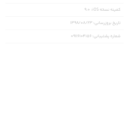
کمینه نسخه iOS
:
9.0
تاریخ بروزرسانی
:
۱۳۹۸/۰۸/۲۳
شماره پشتیبانی
:
09116104156