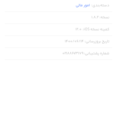
دسته‌بندی
:
امور ‌مالی
نسخه
:
1.8.2
کمینه نسخه iOS
:
12.0
تاریخ بروزرسانی
:
۱۴۰۰/۰۶/۱۴
شماره پشتیبانی
:
02188673179