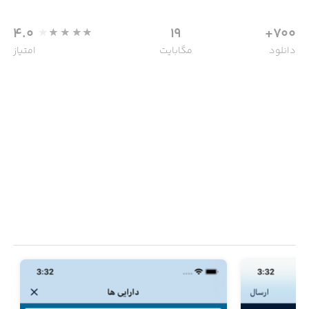
4.0
19
700+
دانلود
مگابایت
امتیاز