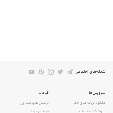
افزودن مطلب مورد علاقه به لیست علاقمندی ها
جستجوی یک کلمه در بین محتوای کل بانک داده
امکان به اشتراک گذاری محتویات نرم افزار
تغییر اندازه قلم
رفتن به مطلب بعدی و قبلی با یک کلیک
بزرگ کردن صفحه مطالعه با لمس طولانی روی صفحه
مطالعه در شب
شبکه‌های اجتماعی
سرویس‌ها
خدمات
دانلود برنامه‌های مک
پرسش‌های متداول
فروشگاه سیب‌اپ
قوانین خرید