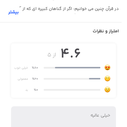
در قرآن چنین می خوانیم: اگر از گناهان کبیره ای که از آن نهی
بیشتر
شده اید، اجتناب کنید، گناهان کوچک شما را می پوشانیم و
شما را در جایگاه خوبی وارد می سازیم.
امتیاز و نظرات
در این اپلیکیشن سعی شده فهرستی از گناهان کبیره مانند:
- دروغ
4.6
از ۵
- غیبت
- دشنام و بدزبانی
٪80
خیلی خوب
- بی حجابی
٪20
معمولی
٪0
بد
- بی غیرتی
- حسد
- زنا
خيلي عاليه
- تکبر و غرور