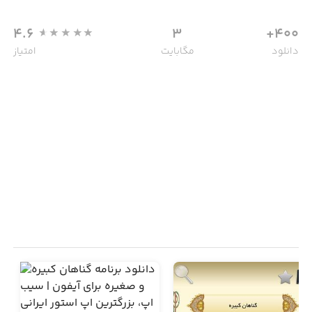
4.6
3
400+
دانلود
مگابایت
امتیاز