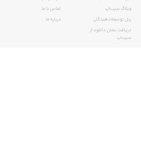
وبلاگ سیب‌اپ
تماس با ما
پنل توسعه‌دهندگان
درباره ما
دریافت نشان دانلود از
سیب‌اپ
گواهی خرید اینترنتی
ما در سیب‌اپ، بزرگ‌ترین و سریع‌ترین اپ استور ایرانی، تلاش می‌کنیم به
منبعی کاملی از اپلیکیشن‌های ایرانی آیفون دسترسی داشته باشید. با