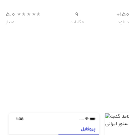
5.0
9
150+
دانلود
مگابایت
امتیاز