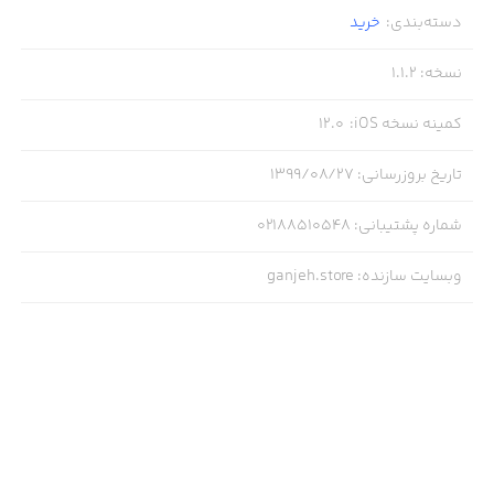
دسته‌بندی
:
خرید
نسخه
:
1.1.2
کمینه نسخه iOS
:
12.0
تاریخ بروزرسانی
:
۱۳۹۹/۰۸/۲۷
شماره پشتیبانی
:
02188510548
وبسایت سازنده
:
ganjeh.store