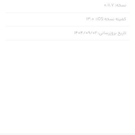
نسخه
:
0.11.7
‏‏‏ذخیره‌سازی محصولات و ایده‌های دلخواه در پوشه‌های
کمینه نسخه iOS
:
13.0
اختصاصی برای دسترسی آسان
تاریخ بروزرسانی
:
۱۴۰۴/۰۹/۰۲
‏‏‏لینک مستقیم به صفحه محصول فروشگاه‌‌ها یا امکان ارسال
پیام به فروشنده‌ها
‏‏‏مشاهده محتوای حرفه‌ای شامل تصاویر و توضیحات دقیق
محصولات
‏‏‏جستجو و کشف محصولات مرتبط با جزئی‌ترین آیتم‌ها مثل
کفش، کیف یا اکسسوری