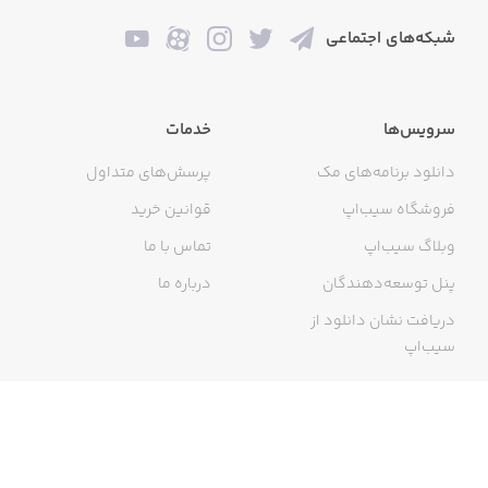
‏‏‏دسترسی به ویترین آنلاین برندها با دسته‌بندی دقیق
شبکه‌های اجتماعی
محصولات
‏‏‏پیشنهادات مشابه براساس آیتم‌های انتخاب‌شده برای کشف
سرویس‌ها
خدمات
محصولات جدید
دانلود برنامه‌های مک
پرسش‌های متداول
فروشگاه سیب‌اپ
قوانین خرید
‏‏‏نمایش محتوای مرتبط و پیشنهادات در صفحه اصلی براساس
وبلاگ سیب‌اپ
تماس با ما
سلیقه کاربر
پنل توسعه‌دهندگان
درباره ما
دریافت نشان دانلود از
سیب‌اپ
‏‏‏تجربه کاربری ساده و روان با طراحی کاربرپسند و جذاب
گواهی خرید اینترنتی
‏‏‏استفاده از هوش مصنوعی پیشرفته برای ارائه بهترین
پیشنهادات