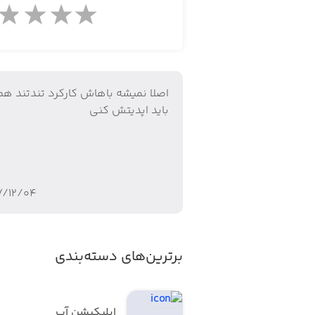
• امکان پرداخت ودیعه و خسارات کارتخ
• نمایش مانده موجودی سپ کارت
• سرویس اعتبارسنجی ایرانیان
اصلا نمیشه باهاش کارکرد تندتند هم
باید اپدیتش کنی
• پرداخت خودکار عوارض آزادراهی از طر
• امکان پرداخت قبض عوارض شهرداری
• امکان پرداخت قبض خلافی خودرو
۷/۱۲/۰۴
• استعلام و پرداخت قبض ایرانسل
• نمایش شماره کارت مقصد در صفحه آخر
برترین‌های دسته‌بندی
• امکان پرداخت هزینه پارکینگ حاشیه 
• فعال/غیرفعال کردن ارسال پیامک پار
اپلیکیشن آپ