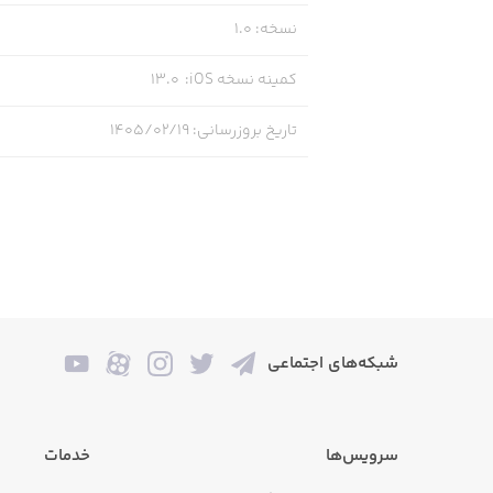
• امکان پرداخت باQR Code : برای سهولت در پرداخت‌ها
نسخه
:
1.0
کمینه نسخه iOS
:
13.0
خدمات بانکی ویژه
تاریخ بروزرسانی
:
۱۴۰۵/۰۲/۱۹
• ثبت چک صیادی و پیگیری وضعیت آن
• تائید یا رد چک
• بررسی سابقه صادرکننده چک
• عودت یا انتقال چک
شبکه‌های اجتماعی
• استعلام انتقال چک
سرویس‌ها
خدمات
خدمات شارژ و بسته اینترنت