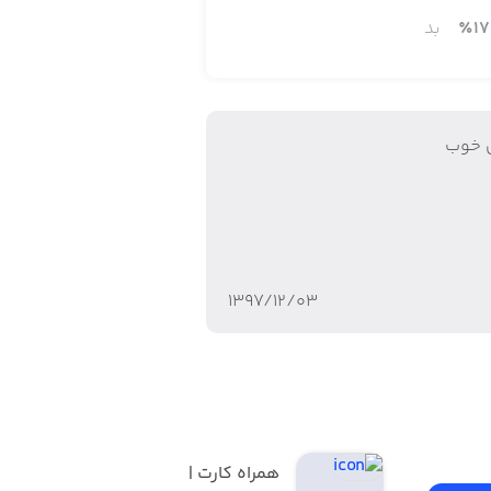
17
٪
بد
 خوب
۱۳۹۷/۱۲/۰۳
همراه کارت | 