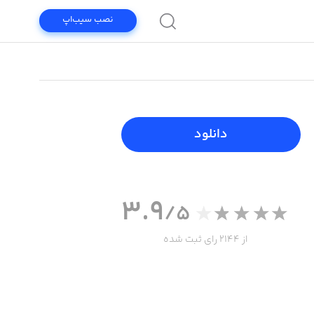
نصب سیب‌اپ
دانلود
3.9
/5
از 2144 رای ثبت شده