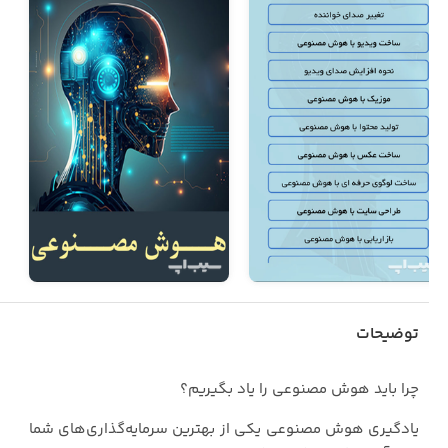
توضیحات
چرا بايد هوش مصنوعي را ياد بگيريم؟
يادگيري هوش مصنوعي يکي از بهترين سرمايه‌گذاري‌هاي شما