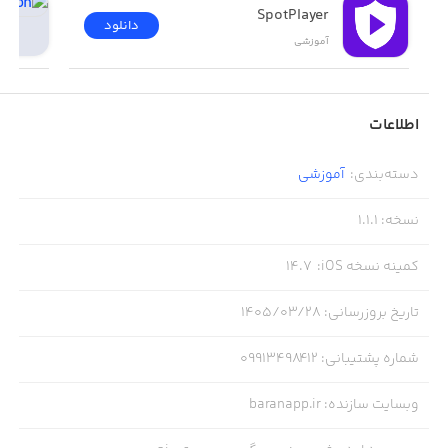
SpotPlayer
دانلود
آموزشی
اطلاعات
دسته‌بندی
:
آموزشی
نسخه
:
1.1.1
کمینه نسخه iOS
:
14.7
تاریخ بروزرسانی
:
۱۴۰۵/۰۳/۲۸
شماره پشتیبانی
:
09913498412
وبسایت سازنده
:
baranapp.ir