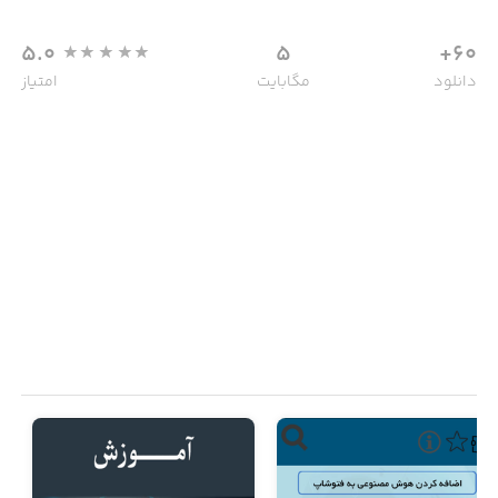
5.0
5
60+
دانلود
مگابایت
امتیاز