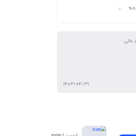
8
٪
بد
 عالی
۱۴۰۳/۰۴/۳۱
اینپین | inpin