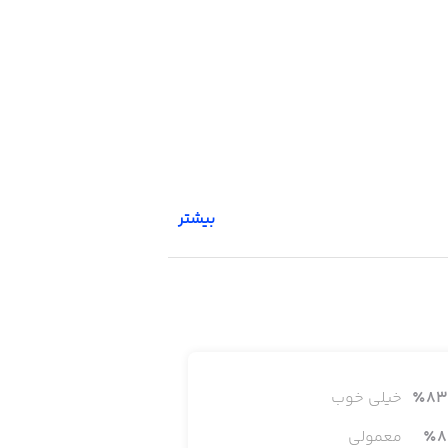
بیشتر
83
٪
خیلی خوب
8
٪
معمولی