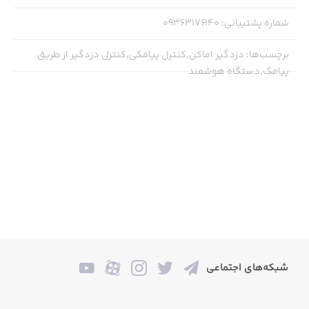
دستگاه از راه دور
شماره پشتیبانی
:
09363176140
- امکان کنترل وسایل الکتریکی متصل شده به دستگاه از
برچسب‌ها
:
دزدگیر اماکن,کنترل پیامکی,کنترل دزدگیر از طریق
قبیل موتور، روشنایی و ...
پیامک,دستگاه هوشمند
- امکان برنامه ریزی و تنظیم دستگاه از طریق برنامه بدون
حضور فیزیکی در کنار دستگاه
- امکان تعین رمز جدید برای دستگاه
- امکان تعیین رمز یکبار مصرف برای دستگاه
- امکان تعیین مدیر جهت دسترسی و کنترل دستگاه
- قابلیت فعال کردن هشدار آلارم دستگاه
و ...
شبکه‌های اجتماعی
در صورت استفاده از قابلیت DTMF - تماس با دستگاه، از طریق