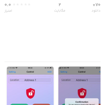
0.0
2
70+
دانلود
مگابایت
امتیاز