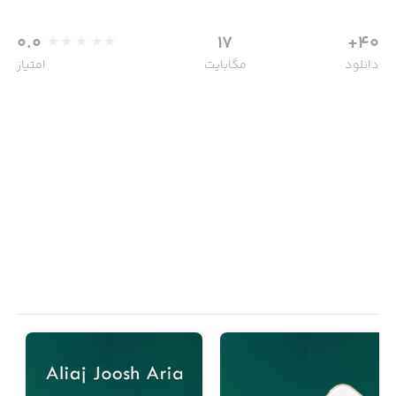
0.0
17
40+
دانلود
مگابایت
امتیاز