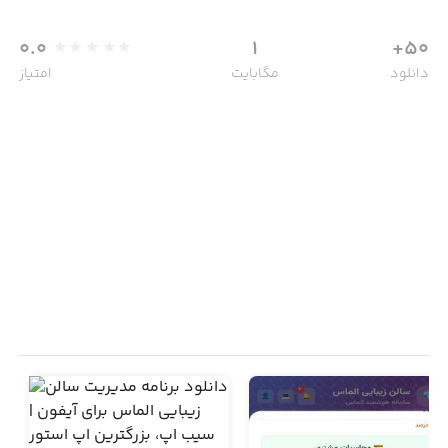
0.0
1
50+
دانلود
مگابایت
امتیاز