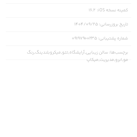
کمینه نسخه iOS
:
16.2
**همین حالا نصب کنید و تفاوت را ببینید!** 💖
تاریخ بروزرسانی
:
۱۴۰۴/۰۹/۲۵
شماره پشتیبانی
:
09197900235
برچسب‌ها
:
سالن زیبایی,آرایشگاه,تتو,میکروبلندینگ,رنگ
مو,ابرو,مدیریت,میکاپ