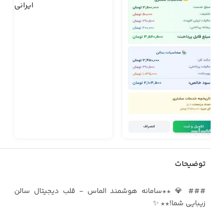
توضیحات
### 💎 **سامانه هوشمند الماس - قلب دیجیتال سالن
زیبایی شما!** ✨