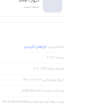
دیوار | Divar
ارائه ی نمونه کار: به منظور ایجاد درکی 
ابزار‌های کاربردی
دسته‌بندی
:
ابزار‌های کاربردی
نسخه
:
2.2.3
کمینه نسخه iOS
:
12.0
تاریخ بروزرسانی
:
۱۴۰۰/۰۶/۰۹
وبسایت سازنده
:
alobodo.com
برچسب‌ها
:
الو بدو,الوبدو,alo bodo,alobodo