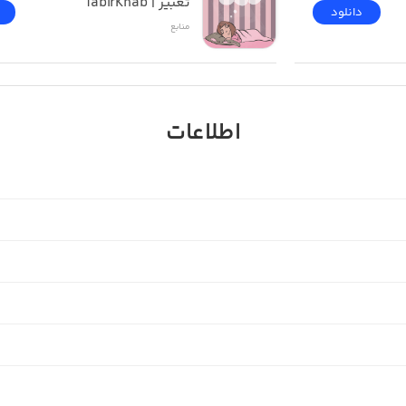
تعبیر | TabirKhab
دانلود
منابع
اطلاعات