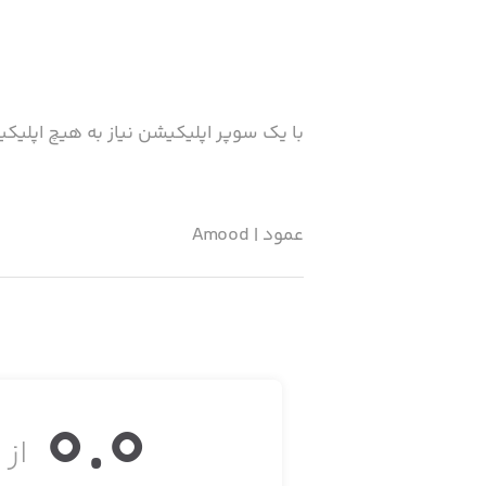
با یک سوپر اپلیکیشن نیاز به هیچ اپلیک
عمود | Amood
امکانات اپلیکیشن عمود:
قرآن کریم(بصورت کامل)
0.0
هواشناسی
از ۵