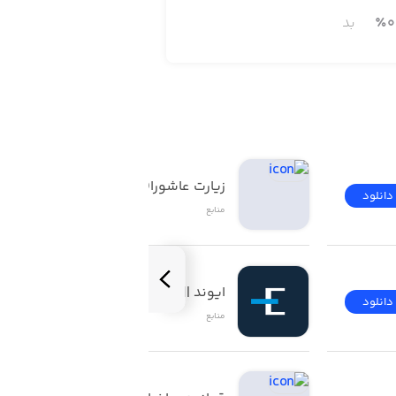
0
٪
بد
زیارت عاشورا(صوتی)
دانلود
دانلود
منابع
ایوند || Evand
دانلود
دانلود
منابع