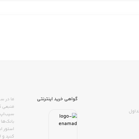
گواهی خرید اینترنتی
ما در سی
منبعی کا
داول
سیب‌اپ م
بانک‌ها 
استور ای