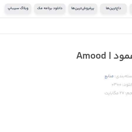
داغ‌ترین‌ها
پرفروش‌ترین‌ها
دانلود برنامه مک
وبلاگ سیب‌اپ
ود | Amood
ته‌بندی:
منابع
نلود:
300+
م:
27
مگابایت