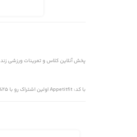
پخش آنلاین کلاس و تمرینات ورزشی زنده و 
با کد: Appetitfit اولین اشتراک رو با ۲۵٪ تخفیف تهیه کن 🤩
اَپِتیت: باشگاه ورزشی آنلاین اختصاصی ش