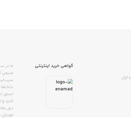
گواهی خرید اینترنتی
ما در سی
منبعی کا
داول
سیب‌اپ م
بانک‌ها 
استور ای
دور بمان
موبایل ب
(روبیکا، 
تپسی، آ