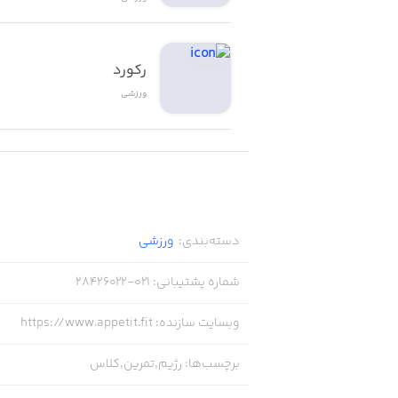
رکورد
ورزشی
دسته‌بندی
:
ورزشی
شماره پشتیبانی
:
021-28426022
وبسایت سازنده
:
https://www.appetit.fit
برچسب‌ها
:
رژیم,تمرین,کلاس