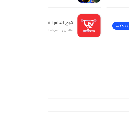
کوچ اندام | Coachandam
22,00 ت
دانلود
سلامتی و تناسب اندام