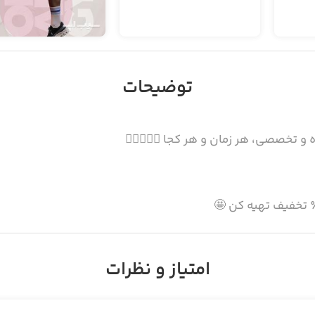
توضیحات
تخصصی، هر زمان و هر کجا 🏋️‍♂️💪🧘‍♀️
امتیاز و نظرات
ما در خانه!