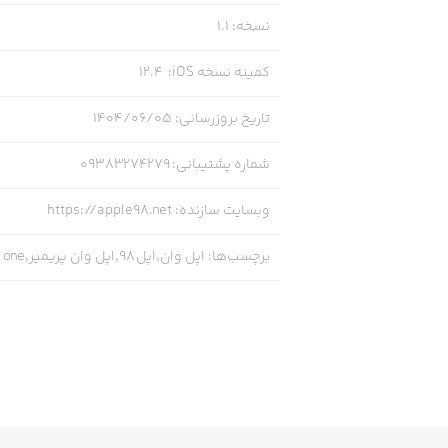
نسخه
:
1.1
مقاله های جذاب و آموزنده، ترفند های ف
کمینه نسخه iOS
:
12.4
اپل ۹۸ هرروز مقاله های جدیدی برای خوندن در اختیارت میذاره. از ترفند و نکته گرفته تا نقد و بررسی و معرفی و اخبار جذاب اپل
تاریخ بروزرسانی
:
۱۴۰۴/۰۶/۰۵
شماره پشتیبانی
:
09383274279
راهنمایی و پشتیبانی ۲۴ ساعته
وبسایت سازنده
:
https://apple98.net
برچسب‌ها
:
اپل وان,اپل 98,اپل وان پریمیر,Apple one,آیکلود,اپل موزیک,اپل آرکید,اپل تی وی پلاس,اپل فیتنس پلاس,اپل نیوز پلاس,apple 98
مشکلاتت هست.
اپل ۹۸: هر آیفون یک اپل وان
ما توی تیممون آسایشِ شما کاربران عزیز