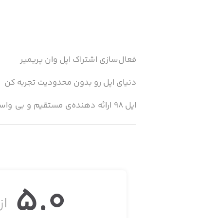
فعال‌سازی اشتراک اپل وان پریمیر
دنیای اپل رو بدون محدودیت تجربه کن
شروع کردیم و تا امروز تامین‌کننده‌ی خی
اپل وان چیست؟
5.0
اپل
از 
پلاس براتون فعال میشه! چی از این بهتر؟