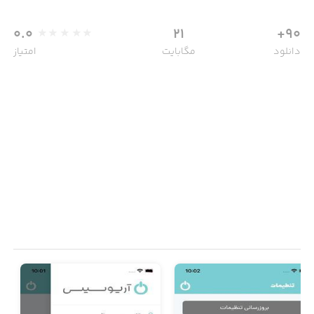
0.0
21
90+
دانلود
مگابایت
امتیاز