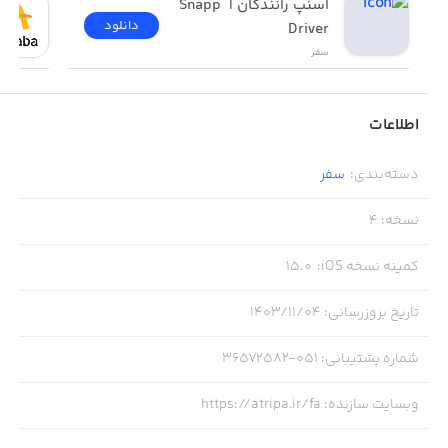
اسنپ رانندگان | Snapp 
دانلود
Driver
سفر
اطلاعات
دسته‌بندی
:
سفر
نسخه
:
4
کمینه نسخه iOS
:
15.0
تاریخ بروزرسانی
:
۱۴۰۳/۱۱/۰۴
شماره پشتیبانی
:
051-36572582
وبسایت سازنده
:
https://atripa.ir/fa