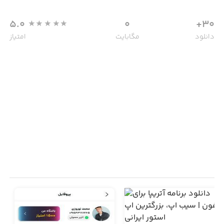
5.0
0
30+
دانلود
مگابایت
امتیاز