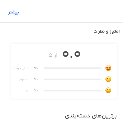
بیشتر
امتیاز و نظرات
0.0
از ۵
٪0
خیلی خوب
٪0
معمولی
٪0
بد
برترین‌های دسته‌بندی