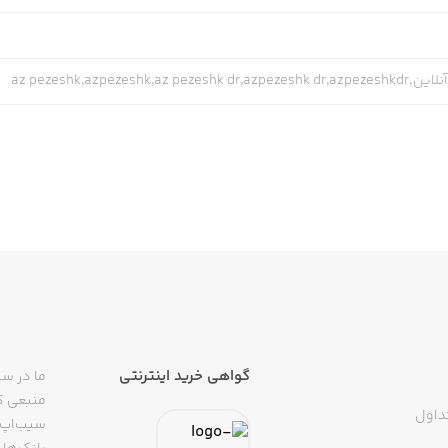
az pezeshk,azpe
گواهی خرید اینترنتی
ما در سی
منبعی کا
داول
سیب‌اپ م