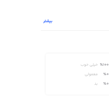
بیشتر
100
٪
خیلی خوب
0
٪
معمولی
0
٪
بد