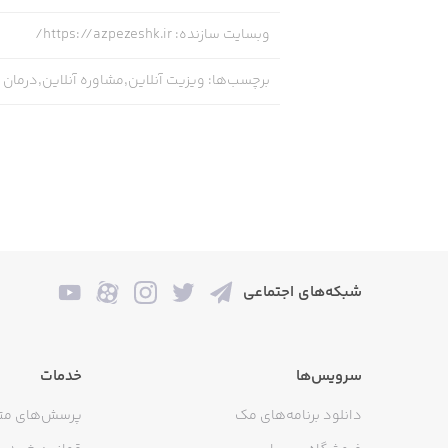
وبسایت سازنده
:
https://azpezeshk.ir/
برچسب‌ها
:
ویزیت آنلاین,مشاوره آنلاین,درمان آنلاین,zeshk,az pezeshk dr,azpezeshk dr,azpezeshkdr
شبکه‌های اجتماعی
سرویس‌ها
خدمات
دانلود برنامه‌های مک
پرسش‌های مت