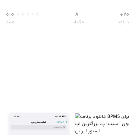
0.0
8
20+
دانلود
مگابایت
امتیاز