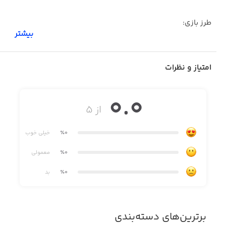
طرز بازی:
بیشتر
با خانواده، دوست و آشناها جمع شو، نوبتی از بین کلماتی که
بهتون داده میشه انتخاب کنید و نقاشیش کنید. بقیه باید
امتیاز و نظرات
حدس بزنن که چی داره کشیده میشه. هرکی زودتر حدس بزنه
و بهتر بکشه برندس!
0.0
از ۵
- اتاق های ۱۲ نفره
٪0
خیلی خوب
- کلی رنگ و قلمو
٪0
معمولی
- ۱۵۰۰ کلمه باحال و جذاب
٪0
بد
منتظر چی ای؟ همین الان دانلود کن و دوستاتو دعوت کن!
برترین‌های دسته‌بندی