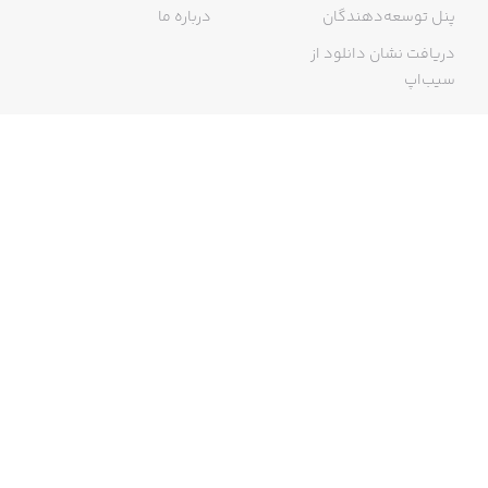
پنل توسعه‌دهندگان
درباره ما
دریافت نشان دانلود از
سیب‌اپ
گواهی خرید اینترنتی
ما در سیب‌اپ، بزرگ‌ترین و سریع‌ترین اپ استور ایرانی، تلاش می‌کنیم به
منبعی کاملی از اپلیکیشن‌های ایرانی آیفون دسترسی داشته باشید. با
سیب‌اپ محدودیتی برای دریافت اپلیکیشن‌های ایرانی از جمله موبایل
بانک‌ها نخواهید داشت و می‌توانید از کار با آیفون خود لذت ببرید. در اپ