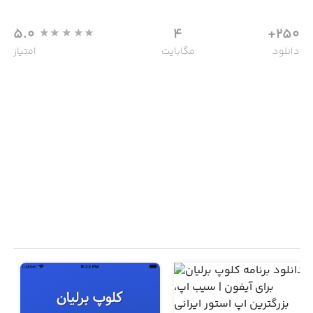
5.0
4
250+
دانلود
مگابایت
امتیاز