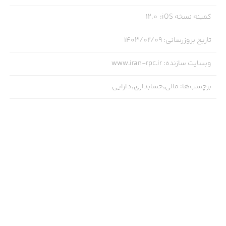
کمینه نسخه iOS
:
12.0
تاریخ بروزرسانی
:
۱۴۰۳/۰۲/۰۹
وبسایت سازنده
:
www.iran-rpc.ir
برچسب‌ها
:
مالی,حسابداری,دارایی