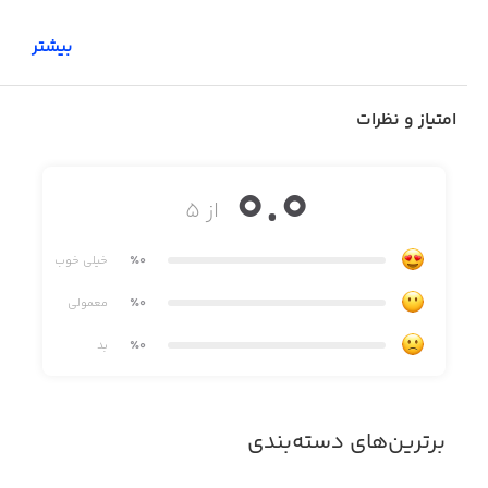
بیشتر
امتیاز و نظرات
0.0
از ۵
٪0
خیلی خوب
٪0
معمولی
٪0
بد
برترین‌های دسته‌بندی