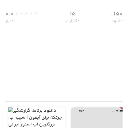
0.0
15
150+
دانلود
مگابایت
امتیاز