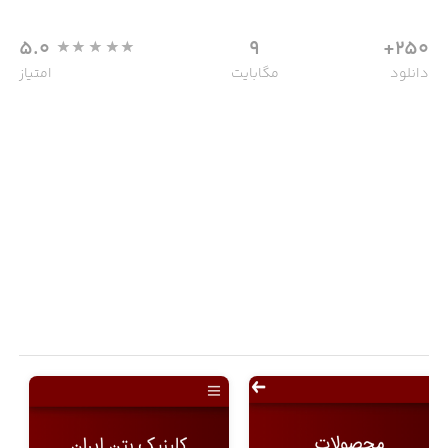
5.0
9
250+
دانلود
مگابایت
امتیاز