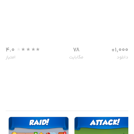
4.0
78
1,000+
دانلود
مگابایت
امتیاز