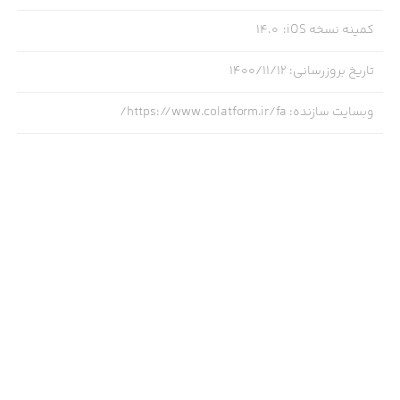
کمینه نسخه iOS
:
14.0
تاریخ بروزرسانی
:
۱۴۰۰/۱۱/۱۲
وبسایت سازنده
:
https://www.colatform.ir/fa/