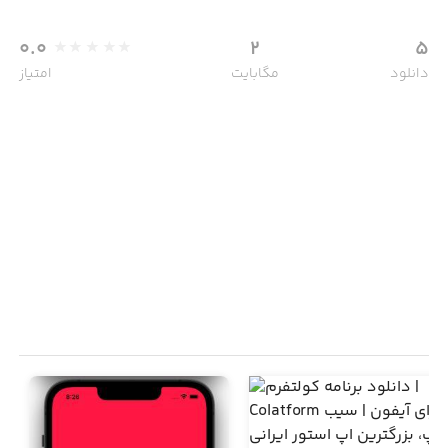
0.0
2
5
دانلود
مگابایت
امتیاز