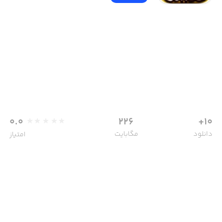
0.0
226
10+
دانلود
مگابایت
امتیاز