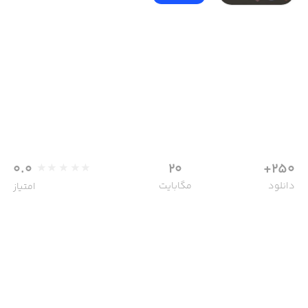
0.0
20
250+
دانلود
مگابایت
امتیاز