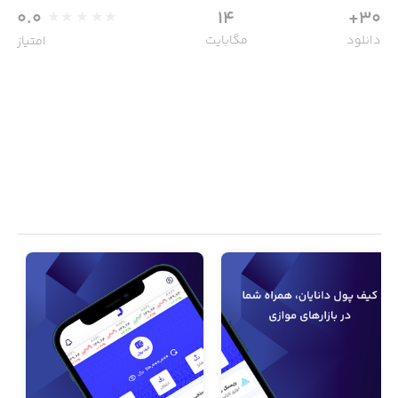
0.0
14
30+
دانلود
مگابایت
امتیاز