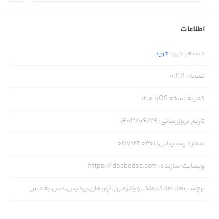
اطلاعات
دسته‌بندی
:
خرید
نسخه
:
0.2.11
کمینه نسخه iOS
:
12.0
تاریخ بروزرسانی
:
۱۴۰۳/۰۶/۲۹
شماره پشتیبانی
:
02176240301
وبسایت سازنده
:
https://dasbedas.com
برچسب‌ها
:
املاک,ملک,ویلا,زمین,آپارتمان,پردیس,دس به دس