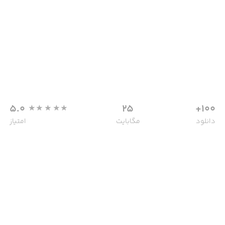
5.0
25
100+
دانلود
مگابایت
امتیاز