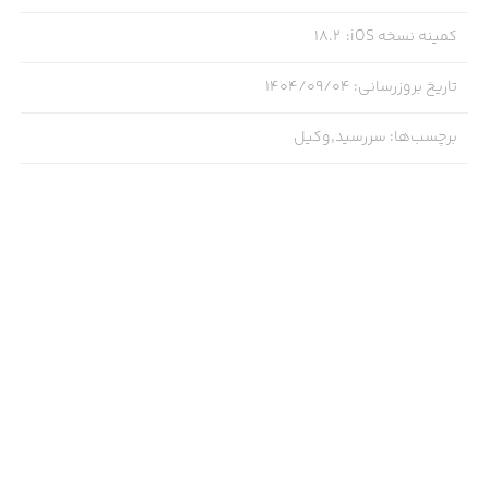
کمینه نسخه iOS
:
18.2
تاریخ بروزرسانی
:
۱۴۰۴/۰۹/۰۴
چ کسانی به سررسید وکیل نیاز دارند ؟
برچسب‌ها
:
سررسید,وکیل
وکلای محترم برای مدیریت جلسات و مهلت‌های قانونی
کارآموزان وکالت برای نظم‌دهی به پرونده‌ها
موکلینی که می‌خواهند پیگیری امورشان را شخصاً کنترل کنند