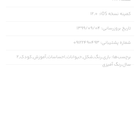
کمینه نسخه iOS
:
12.0
تاریخ بروزرسانی
:
۱۳۹۹/۰۹/۰۴
شماره پشتیبانی
:
09122490493
برچسب‌ها
:
بازی,رنگ,شکل,حیوانات,احساسات,آموزش,کودک,۲
سال,رنگ آمیزی