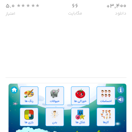
5.0
66
3,400+
دانلود
مگابایت
امتیاز