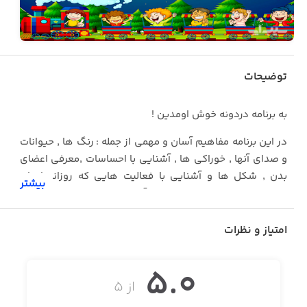
توضیحات
به برنامه دردونه خوش اومدین !
در این برنامه مفاهیم آسان و مهمی از جمله : رنگ ها , حیوانات
و صدای آنها , خوراکی ها , آشنایی با احساسات ,معرفی اعضای
بدن , شکل ها و آشنایی با فعالیت هایی که روزانه انجام
بیشتر
میدیم, به کودکان بالاتر از ۲ سال آموزش داده میشود .
هر کودک با سن ۲ سال به بالا میتواند به راحتی و به تنهایی
امتیاز و نظرات
بازی ها را انجام داده و لذت ببرد.
در قسمت بازی ها ,۳ بازی هیجان انگیز و شاد وجود دارد که
5.0
شامل بازی حدس تصاویر , بازی تشخیص رنگ و بازی حدس
از ۵
شکل ها میباشد که طی این بازی ها کودک با مفاهیم متفاوت