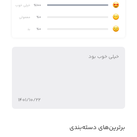
و مهمی در راستای رشد به موقع آشنا می شود.
٪100
خیلی خوب
٪0
معمولی
با آرزوی شادی و لذت شما و کودک دردانه تان .
٪0
بد
Aunt Mary Productions ©2020
خیلی خوب بود
۱۴۰۱/۱۰/۲۲
برترین‌های دسته‌بندی