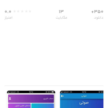
0.0
13
350+
دانلود
مگابایت
امتیاز