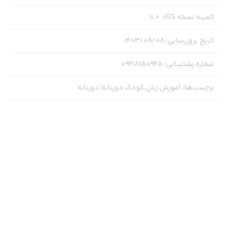
کمینه نسخه iOS
:
11.0
تاریخ بروزرسانی
:
۱۴۰۳/۰۸/۰۸
شماره پشتیبانی
:
09218150925
برچسب‌ها
:
آموزش زبان,کودک دوزبانه,دوزبانه