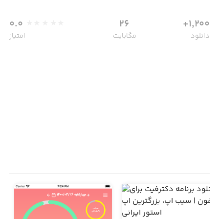
0.0
26
1,200+
دانلود
مگابایت
امتیاز