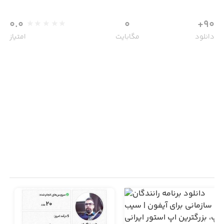
0.0
0
90+
دانلود
مگابایت
امتیاز