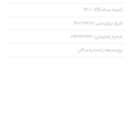
کمینه نسخه iOS
:
13.0
تاریخ بروزرسانی
:
۱۴۰۱/۰۹/۱۸
شماره پشتیبانی
:
09366669141
برچسب‌ها
:
راننده,رانندگان