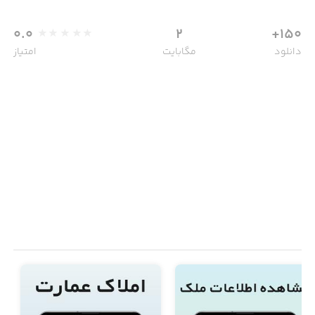
0.0
2
150+
دانلود
مگابایت
امتیاز