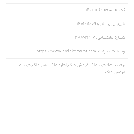
- دسته بندی فایل ها
کمینه نسخه iOS
:
14.0
- داشتن صفحه شخصی املاک
تاریخ بروزرسانی
:
۱۴۰۱/۱۱/۰۹
- جستجو پیشرفته
شماره پشتیبانی
:
۰۲۱۸۸۶۲۱۲۲۷
- ویژه کردن ملک های خاص نمایش در دسته مجزا
- قابلیت نردبان
وبسایت سازنده
:
https://www.amlakemarat.com
و...
برچسب‌ها
:
خریدملک,فروش ملک,اجاره ملک,رهن ملک,خرید و
فروش ملک