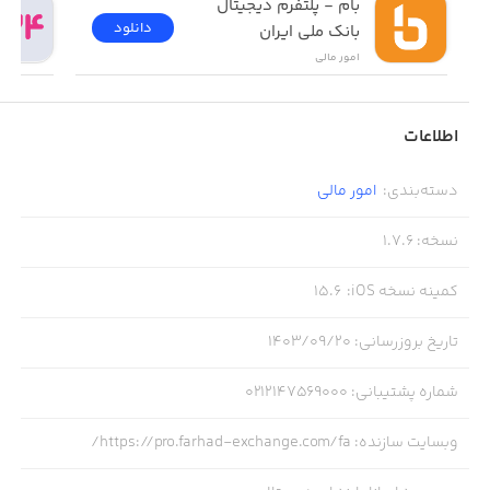
بام - پلتفرم دیجیتال 
دانلود
بانک ملی ایران
امور ‌مالی
اطلاعات
دسته‌بندی
:
امور ‌مالی
نسخه
:
1.7.6
کمینه نسخه iOS
:
15.6
تاریخ بروزرسانی
:
۱۴۰۳/۰۹/۲۰
شماره پشتیبانی
:
0212147569000
وبسایت سازنده
:
https://pro.farhad-exchange.com/fa/