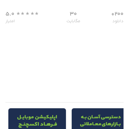
5.0
30
200+
دانلود
مگابایت
امتیاز